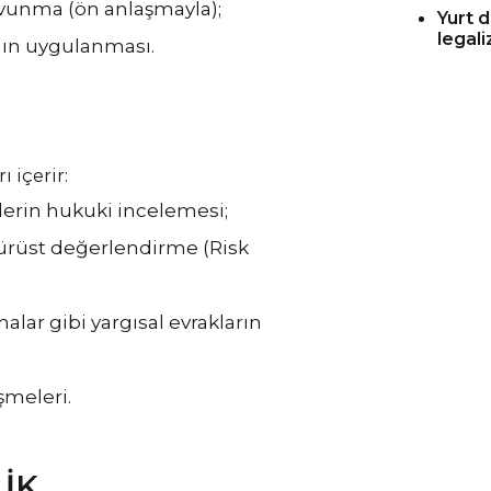
vunma (ön anlaşmayla);
Yurt 
legal
ın uygulanması.
 içerir:
lerin hukuki incelemesi;
dürüst değerlendirme (Risk
alar gibi yargısal evrakların
şmeleri.
IK