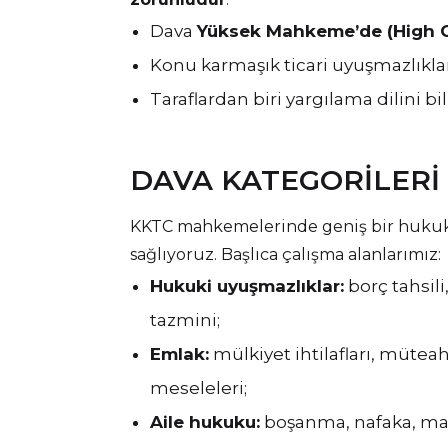
Dava
Yüksek Mahkeme’de (High C
Konu karmaşık ticari uyuşmazlıkları
Taraflardan biri yargılama dilini bi
DAVA KATEGORILERI
KKTC mahkemelerinde geniş bir hukuki
sağlıyoruz. Başlıca çalışma alanlarımız:
Hukuki uyuşmazlıklar:
borç tahsili,
tazmini;
Emlak:
mülkiyet ihtilafları, müteahh
meseleleri;
Aile hukuku:
boşanma, nafaka, mal 