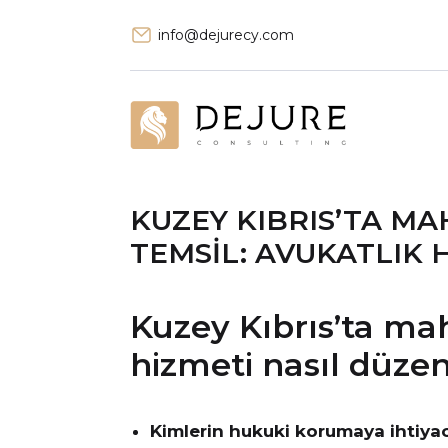
info@dejurecy.com
KUZEY KIBRIS’TA M
TEMSIL: AVUKATLIK 
Kuzey Kıbrıs’ta m
hizmeti nasıl düzen
Kimlerin hukuki korumaya ihtiyac