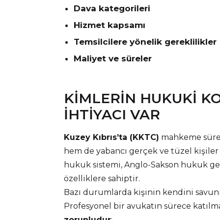
Dava kategorileri
Hizmet kapsamı
Temsilcilere yönelik gereklilikler
Maliyet ve süreler
KIMLERIN HUKUKI 
IHTIYACI VAR
Kuzey Kıbrıs’ta (KKTC)
mahkeme süreç
hem de yabancı gerçek ve tüzel kişiler 
hukuk sistemi, Anglo-Sakson hukuk ge
özelliklere sahiptir.
Bazı durumlarda kişinin kendini savu
Profesyonel bir avukatın sürece katıl
zorunludur
: