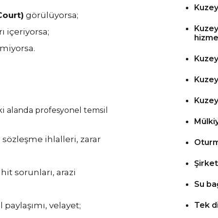
Kuzey 
ourt)
görülüyorsa;
Kuzey
 içeriyorsa;
hizme
lmiyorsa.
Kuzey 
Kuzey 
Kuzey 
 alanda profesyonel temsil
Mülki
 sözleşme ihlalleri, zarar
Oturm
Şirke
it sorunları, arazi
Su ba
paylaşımı, velayet;
Tek d