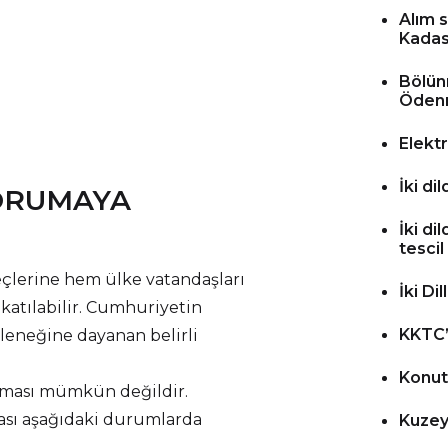
Alım 
Kadas
Bölün
Öden
Elekt
İki di
KORUMAYA
İki d
tescil
lerine hem ülke vatandaşları
İki Di
katılabilir. Cumhuriyetin
KKTC’d
leneğine dayanan belirli
Konut
nması mümkün değildir.
ması aşağıdaki durumlarda
Kuzey 