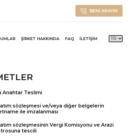
BENI ARAYIN
RUMLAR
ŞİRKET HAKKINDA
FAQ
İLETİŞİM
ZMETLER
a Anahtar Teslimi
satım sözleşmesi ve/veya diğer belgelerin
etname ile imzalanması
satım sözleşmesinin Vergi Komisyonu ve Arazi
trosuna tescili