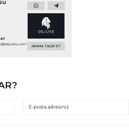
su
ail
fo@dejurecy.com
ARAMA TALEP ET
VAR?
E-posta adresiniz