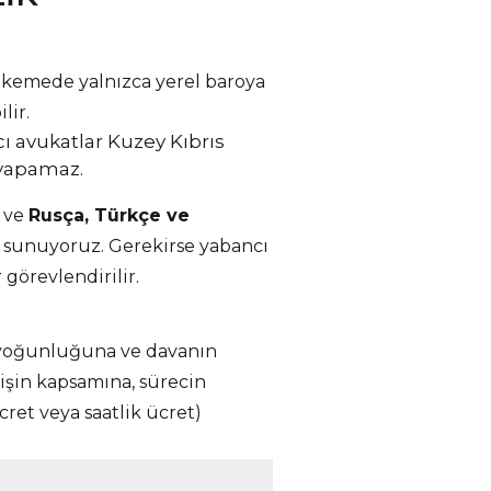
hkemede yalnızca yerel baroya
lir.
ı avukatlar Kuzey Kıbrıs
yapamaz.
z ve
Rusça, Türkçe ve
 sunuyoruz. Gerekirse yabancı
 görevlendirilir.
ş yoğunluğuna ve davanın
 işin kapsamına, sürecin
ret veya saatlik ücret)