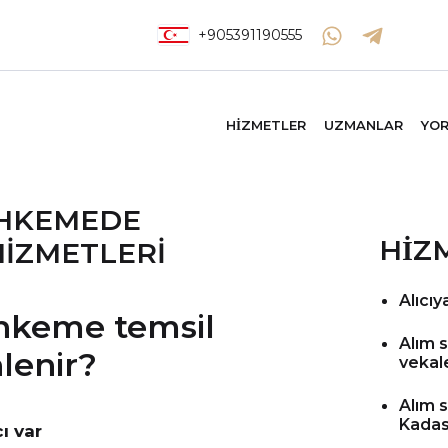
+905391190555
HİZMETLER
UZMANLAR
YO
AHKEMEDE
Hİ
HIZMETLERI
Alıcıy
ahkeme temsil
Alım 
lenir?
vekal
Alım 
Kadas
ı var