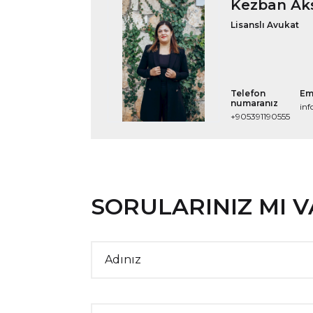
Kezban Ak
Lisanslı Avukat
Telefon
Em
numaranız
in
+905391190555
SORULARINIZ MI 
Adınız
Website