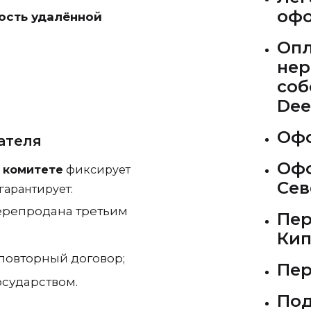
офо
ость удалённой
Опл
нер
соб
Dee
Офо
ателя
Офо
 комитете
фиксирует
Сев
гарантирует:
ерепродана третьим
Пер
Кип
повторный договор;
Пер
осударством.
Под