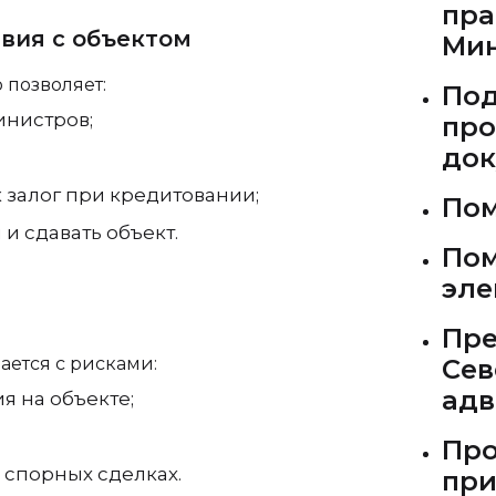
пра
вия с объектом
Мин
 позволяет:
Под
инистров;
про
док
 залог при кредитовании;
Пом
и сдавать объект.
Пом
эле
Пре
ается с рисками:
Сев
адв
 на объекте;
Про
 спорных сделках.
при