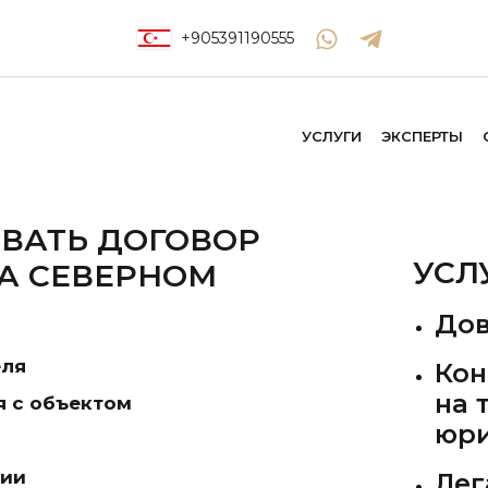
+905391190555
УСЛУГИ
ЭКСПЕРТЫ
ОВАТЬ ДОГОВОР
УСЛ
А СЕВЕРНОМ
Дов
еля
Кон
на 
я с объектом
юри
ции
Лег