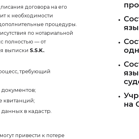
про
писания договора на его
ит к необходимости
Сос
 дополнительные процедуры.
язы
исутствия по нотариальной
Сос
с полностью — от
одн
ия выписки
S.S.K.
.
Сос
язы
роцесс, требующий
суд
 документов;
Учр
е квитанций;
на 
данных в кадастр.
огут привести к потере