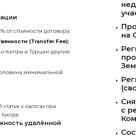
нед
уча
рации
Про
5% от стоимости договора;
на 
енности (Transfer Fee):
Рег
ан Кипра и Турции другие
про
Зем
оловина минимальной
Рег
(св
Сня
 статье о налогах при
с р
 Кипре.
Ком
жность удалённой
Сос