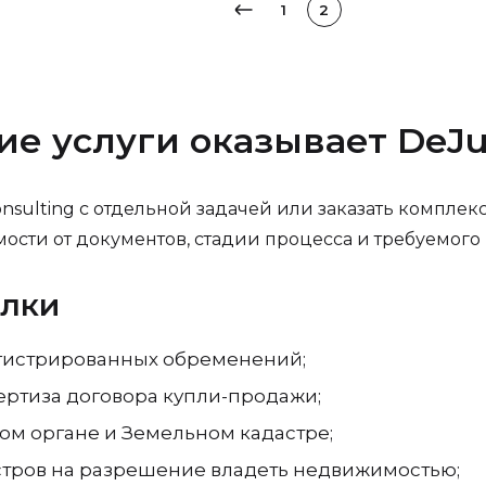
1
2
е услуги оказывает DeJur
onsulting с отдельной задачей или заказать компл
сти от документов, стадии процесса и требуемого р
елки
регистрированных обременений;
ертиза договора купли-продажи;
ом органе и Земельном кадастре;
стров на разрешение владеть недвижимостью;